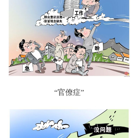
“官僚症”