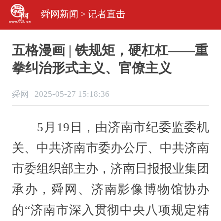
舜网新闻
>
记者直击
五格漫画 | 铁规矩，硬杠杠——重
拳纠治形式主义、官僚主义
2025-05-27 15:18:36
舜网
5月19日，由济南市纪委监委机
关、中共济南市委办公厅、中共济南
市委组织部主办，济南日报报业集团
承办，舜网、济南影像博物馆协办
的“济南市深入贯彻中央八项规定精