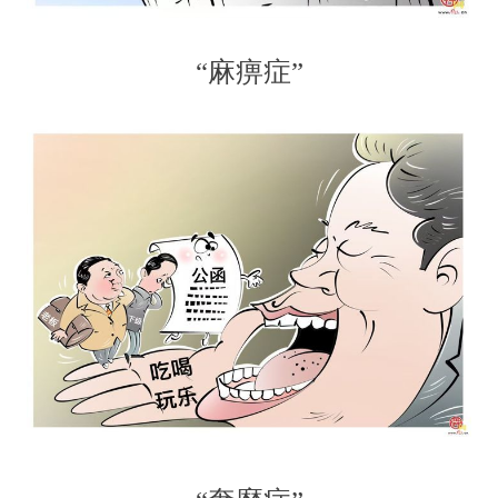
“麻痹症”